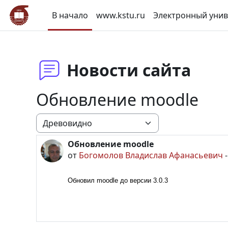
Перейти к основному содержанию
В начало
www.kstu.ru
Электронный унив
Новости сайта
Обновление moodle
Режим отображения
Обновление moodle
Количество ответов: 0
от
Богомолов Владислав Афанасьевич
Обновил moodle до версии 3.0.3