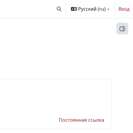
Русский ‎(ru)‎
Вход
Изменить данные поисковой ст
Откр
Постоянная ссылка