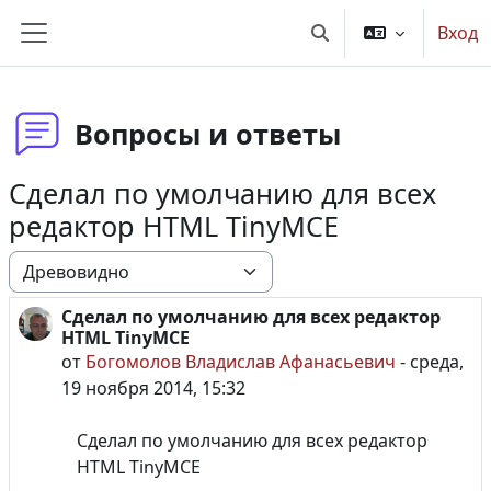
Перейти к основному содержанию
Вход
Изменить данные по
Боковая панель
Вопросы и ответы
Сделал по умолчанию для всех
редактор HTML TinyMCE
Режим отображения
Сделал по умолчанию для всех редактор
Количество ответов: 0
HTML TinyMCE
от
Богомолов Владислав Афанасьевич
-
среда,
19 ноября 2014, 15:32
Сделал по умолчанию для всех редактор
HTML TinyMCE