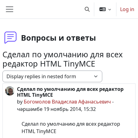
Баш эчтәлеккә күчү
Log in
Toggle search input
Side panel
Вопросы и ответы
Сделал по умолчанию для всех
редактор HTML TinyMCE
Display mode
Сделал по умолчанию для всех редактор
Number of replies: 0
HTML TinyMCE
by
Богомолов Владислав Афанасьевич
-
чәршәмбе 19 ноябрь 2014, 15:32
Сделал по умолчанию для всех редактор
HTML TinyMCE