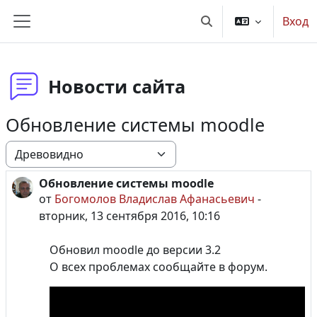
Перейти к основному содержанию
Вход
Изменить данные по
Боковая панель
Новости сайта
Обновление системы moodle
Режим отображения
Обновление системы moodle
Количество ответов: 0
от
Богомолов Владислав Афанасьевич
-
вторник, 13 сентября 2016, 10:16
Обновил moodle до версии 3.2
О всех проблемах сообщайте в форум.