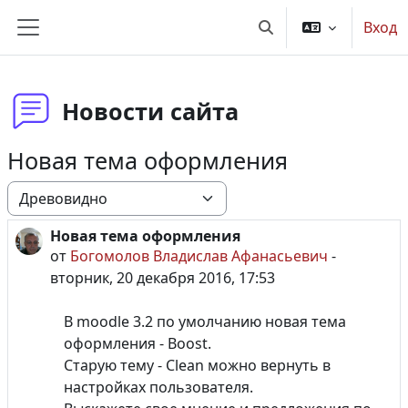
Перейти к основному содержанию
Вход
Изменить данные по
Боковая панель
Новости сайта
Новая тема оформления
Режим отображения
Новая тема оформления
Количество ответов: 0
от
Богомолов Владислав Афанасьевич
-
вторник, 20 декабря 2016, 17:53
В moodle 3.2 по умолчанию новая тема
оформления - Boost.
Старую тему - Clean можно вернуть в
настройках пользователя.