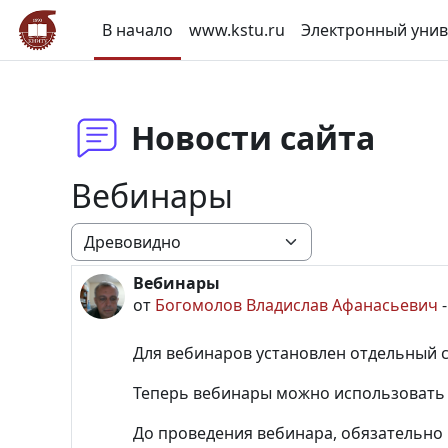
Перейти к основному содержанию
В начало
www.kstu.ru
Электронный унив
Новости сайта
Вебинары
Режим отображения
Вебинары
Количество ответов: 0
от
Богомолов Владислав Афанасьевич
Для вебинаров установлен отдельный с
Теперь вебинары можно использовать 
До проведения вебинара, обязательно 