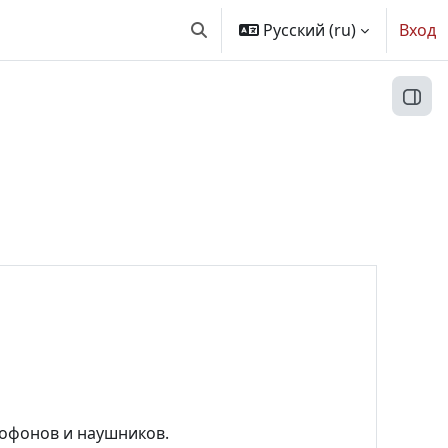
Русский ‎(ru)‎
Вход
Изменить данные поисковой ст
Откр
рофонов и наушников.