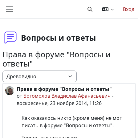
Перейти к основному содержанию
Вход
Изменить данные по
Боковая панель
Вопросы и ответы
Права в форуме "Вопросы и
ответы"
Режим отображения
Права в форуме "Вопросы и ответы"
Количество ответов: 0
от
Богомолов Владислав Афанасьевич
-
воскресенье, 23 ноября 2014, 11:26
Как оказалось никто (кроме меня) не мог
писать в форуме "Вопросы и ответы".
Теперь дал права всем.