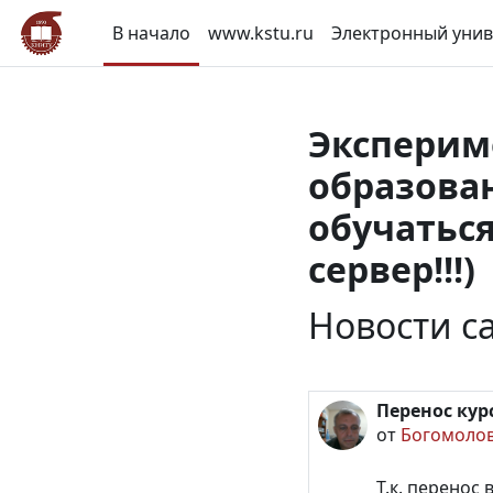
Перейти к основному содержанию
В начало
www.kstu.ru
Электронный унив
Эксперим
образован
обучаться
сервер!!!)
Новости с
Перенос кур
от
Богомолов
Т.к. перенос 