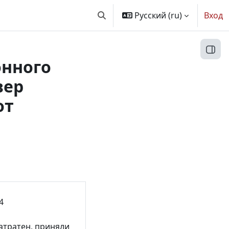
Русский ‎(ru)‎
Вход
Изменить данные поисковой ст
Откр
онного
вер
от
4
атратен, приняли