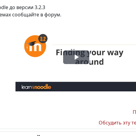
le до версии 3.2.3
емах сообщайте в форум.
Воспроизвест
видео
П
Обсудить эту т