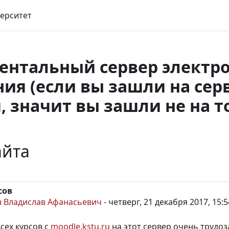
ерситет
ентальный сервер электр
ия (если вы зашли на сер
, значит вы зашли не на т
айта
сов
 Владислав Афанасьевич
-
четверг, 21 декабря 2017, 15:5
всех курсов с
moodle.kstu.ru
на этот сервер очень трудоз