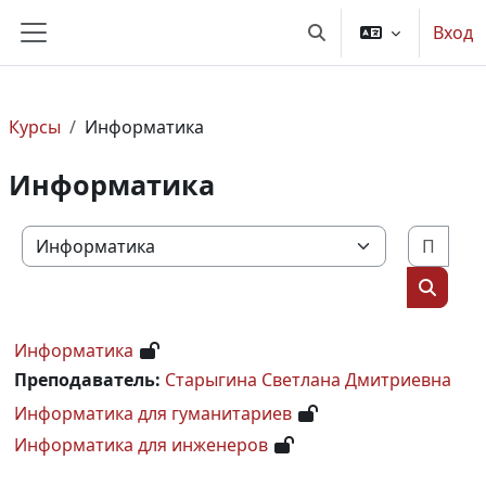
Перейти к основному содержанию
Вход
Изменить данные по
Боковая панель
Курсы
Информатика
Информатика
Поис
Категории курсов
Поиск 
Информатика
Преподаватель:
Старыгина Светлана Дмитриевна
Информатика для гуманитариев
Информатика для инженеров