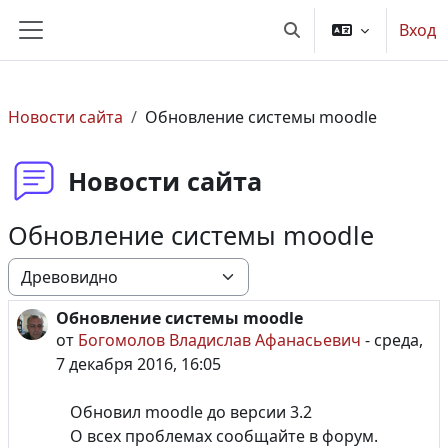
Перейти к основному содержанию
Вход
Изменить данные по
Боковая панель
Новости сайта
Обновление системы moodle
Новости сайта
Обновление системы moodle
Режим отображения
Обновление системы moodle
Количество ответов: 0
от
Богомолов Владислав Афанасьевич
-
среда,
7 декабря 2016, 16:05
Обновил moodle до версии 3.2
О всех проблемах сообщайте в форум.