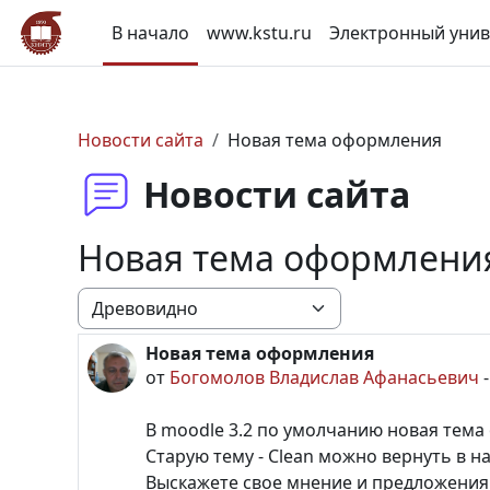
Перейти к основному содержанию
В начало
www.kstu.ru
Электронный унив
Новости сайта
Новая тема оформления
Новости сайта
Новая тема оформлени
Режим отображения
Новая тема оформления
Количество ответов: 0
от
Богомолов Владислав Афанасьевич
В moodle 3.2 по умолчанию новая тема 
Старую тему - Clean можно вернуть в н
Выскажете свое мнение и предложения