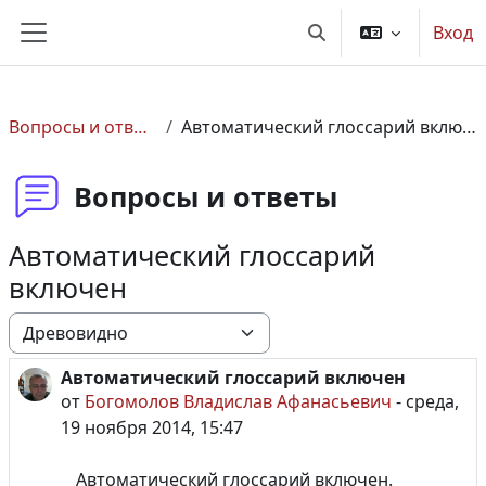
Перейти к основному содержанию
Вход
Изменить данные по
Боковая панель
Вопросы и ответы
Автоматический глоссарий включен
Вопросы и ответы
Автоматический глоссарий
включен
Режим отображения
Автоматический глоссарий включен
Количество ответов: 0
от
Богомолов Владислав Афанасьевич
-
среда,
19 ноября 2014, 15:47
Автоматический глоссарий включен.