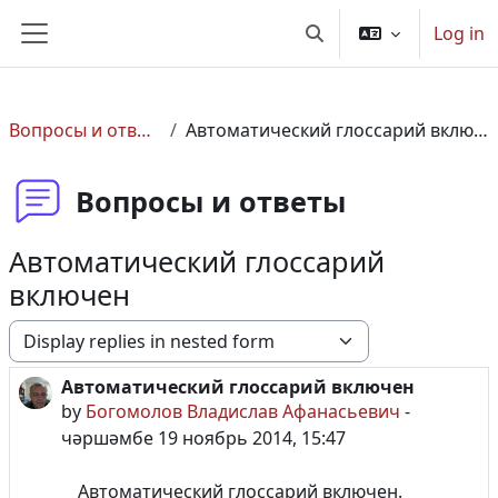
Баш эчтәлеккә күчү
Log in
Toggle search input
Side panel
Вопросы и ответы
Автоматический глоссарий включен
Вопросы и ответы
Автоматический глоссарий
включен
Display mode
Автоматический глоссарий включен
Number of replies: 0
by
Богомолов Владислав Афанасьевич
-
чәршәмбе 19 ноябрь 2014, 15:47
Автоматический глоссарий включен.