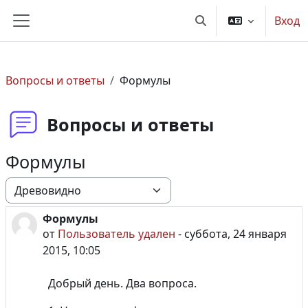
Перейти к основному содержанию
Вход
Изменить данные по
Боковая панель
Вопросы и ответы
Формулы
Вопросы и ответы
Формулы
Режим отображения
Формулы
Количество ответов: 1
от
Пользователь удален
-
суббота, 24 января
2015, 10:05
Добрый день. Два вопроса.