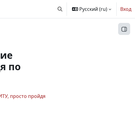
Русский ‎(ru)‎
Вход
Изменить данные поисковой ст
Откр
щие
я по
ТУ, просто пройдя