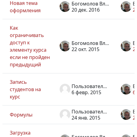
Новая тема
Богомолов Владислав Афанасьевич
20 дек. 2016
2
оформления
Как
ограничивать
доступ к
Богомолов Владислав Афанасьевич
22 окт. 2015
2
элементу курса
если не пройден
предыдущий
Запись
Пользователь удален
студентов на
6 февр. 2015
6
курс
Пользователь удален
Формулы
24 янв. 2015
2
Загрузка