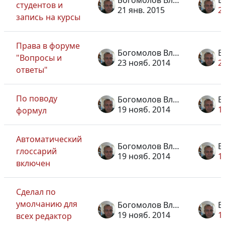
Богомолов Владислав Афанасьевич
студентов и
21 янв. 2015
2
запись на курсы
Права в форуме
Богомолов Владислав Афанасьевич
"Вопросы и
23 нояб. 2014
2
ответы"
По поводу
Богомолов Владислав Афанасьевич
19 нояб. 2014
1
формул
Автоматический
Богомолов Владислав Афанасьевич
глоссарий
19 нояб. 2014
1
включен
Сделал по
умолчанию для
Богомолов Владислав Афанасьевич
19 нояб. 2014
1
всех редактор