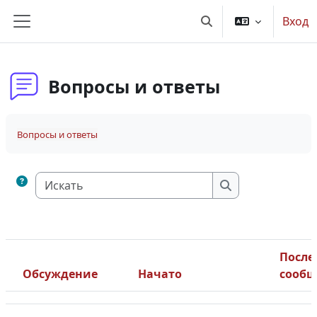
Перейти к основному содержанию
Вход
Изменить данные по
Боковая панель
Вопросы и ответы
Вопросы и ответы
Искать
Искать
После
Обсуждение
Начато
сообщ
Статус
Список обсуждений. Показано 9 из 9 обсуждений